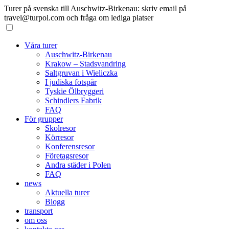
Turer på svenska till Auschwitz-Birkenau: skriv email på
travel@turpol.com och fråga om lediga platser
Våra turer
Auschwitz-Birkenau
Krakow – Stadsvandring
Saltgruvan i Wieliczka
I judiska fotspår
Tyskie Ölbryggeri
Schindlers Fabrik
FAQ
För grupper
Skolresor
Körresor
Konferensresor
Företagsresor
Andra städer i Polen
FAQ
news
Aktuella turer
Blogg
transport
om oss