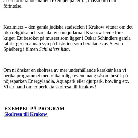
är ett fortfarande aktuellt exempel på terror, massmord och
förintelse.
Kazimierz – den gamla judiska stadsdelen i Krakow vittnar om det
rika religiösa och sociala liv som judarna i Krakow levde före
kriget. Ett besöket på museet som ligger i Oskar Schindlers gamla
fabrik ger en annan syn på historien som berättades av Steven
Spielberg i filmen
Schindlers lista
.
Om ni önskar en skolresa av mer underhållande karaktär kan vi
berika programmet med olika roliga evenemang såsom besök på
nöjesparken Energylandia, Aquapark eller djurpark, bowling etc.
Vi tar hand om er perfekta skolresa till Krakow!
EXEMPEL PÅ PROGRAM
Skolresa till Krakow