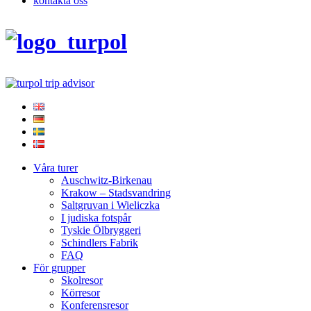
kontakta oss
Våra turer
Auschwitz-Birkenau
Krakow – Stadsvandring
Saltgruvan i Wieliczka
I judiska fotspår
Tyskie Ölbryggeri
Schindlers Fabrik
FAQ
För grupper
Skolresor
Körresor
Konferensresor